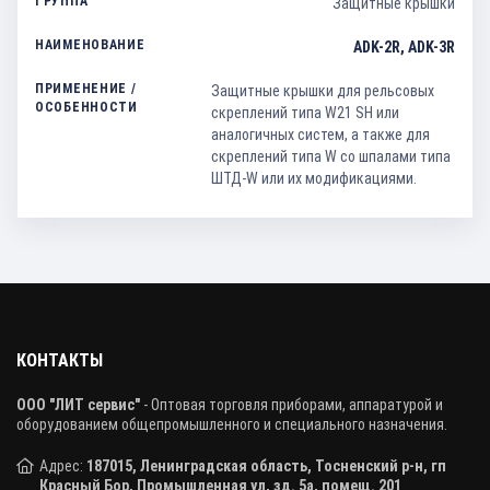
Защитные крышки
ADK-2R, ADK-3R
Защитные крышки для рельсовых
скреплений типа W21 SH или
аналогичных систем, а также для
скреплений типа W со шпалами типа
ШТД-W или их модификациями.
КОНТАКТЫ
ООО "ЛИТ сервис"
- Оптовая торговля приборами, аппаратурой и
оборудованием общепромышленного и специального назначения.
Адрес:
187015, Ленинградская область, Тосненский р-н, гп
Красный Бор, Промышленная ул, зд. 5а, помещ. 201